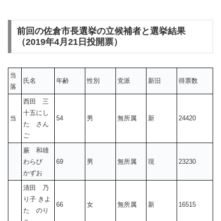
前回の佐倉市長選挙の立候補者と選挙結果
（2019年4月21日投開票）
当
氏名
年齢
性別
党派
新旧
得票数
落
西田 三
十五にし
当
54
男
無所属
新
24420
た さん
ご
蕨 和雄
わらび
69
男
無所属
現
23230
かずお
清田 乃
り子 きよ
66
女
無所属
新
16515
た のり