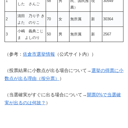
1
58
男
民、国民推
現
30549
した さんご
薦）
清田 乃り子 き
2
70
女
無所属
新
30364
よた のりこ
小嶋 義典こじ
3
50
男
無所属
新
2567
ま よしのり
（参考：
佐倉市選挙情報
（公式サイト内））
（投票結果に小数点が出る場合について→
選挙の得票に小
数点が出る理由（按分票）
）
（当選確実がすぐに出る場合について→
開票0%で当選確
実が出るのは何故？
）