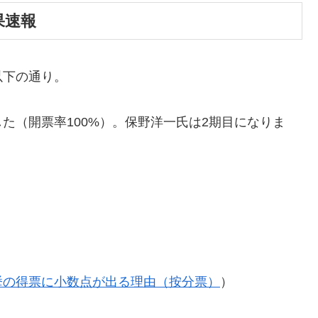
果速報
以下の通り。
た（開票率100%）。保野洋一氏は2期目になりま
挙の得票に小数点が出る理由（按分票）
）