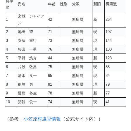
得票
氏名
年齢
性別
党派
新旧
得票数
順
宮城 ジャイア
1
42
無所属
新
264
ン
2
池田 望
71
無所属
現
197
3
安藤 重行
73
無所属
現
144
4
杉田 一男
76
無所属
現
133
5
平野 悠介
44
無所属
新
123
6
片股 敬昌
75
無所属
現
85
7
清水 良一
65
無所属
現
84
8
稲垣 勇
81
無所属
現
79
9
延島 冬生
78
無所属
新
77
10
築館 俊一
74
無所属
現
41
（参考：
小笠原村選挙情報
（公式サイト内））