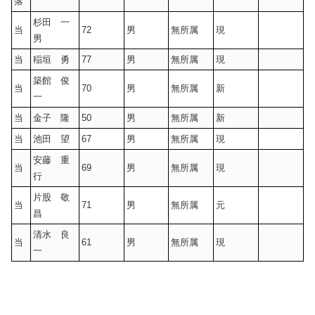
落
杉田 一
当
72
男
無所属
現
男
当
稲垣 勇
77
男
無所属
現
築館 俊
当
70
男
無所属
新
一
当
金子 隆
50
男
無所属
新
当
池田 望
67
男
無所属
現
安藤 重
当
69
男
無所属
現
行
片股 敬
当
71
男
無所属
元
昌
清水 良
当
61
男
無所属
現
一