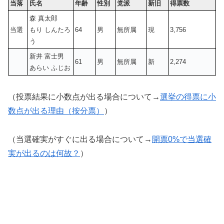
当落
氏名
年齢
性別
党派
新旧
得票数
森 真太郎
当選
もり しんたろ
64
男
無所属
現
3,756
う
新井 富士男
61
男
無所属
新
2,274
あらい ふじお
（投票結果に小数点が出る場合について→
選挙の得票に小
数点が出る理由（按分票）
）
（当選確実がすぐに出る場合について→
開票0%で当選確
実が出るのは何故？
）