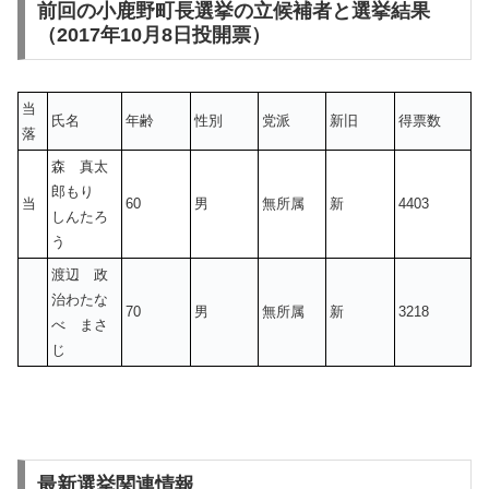
前回の小鹿野町長選挙の立候補者と選挙結果
（2017年10月8日投開票）
当
氏名
年齢
性別
党派
新旧
得票数
落
森 真太
郎もり
当
60
男
無所属
新
4403
しんたろ
う
渡辺 政
治わたな
70
男
無所属
新
3218
べ まさ
じ
最新選挙関連情報