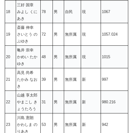
三好 国章
18
みよし くに
78
男
自民
現
1067
あき
斎藤 伸幸
19
さいとう の
72
男
無所属
現
1057.024
ぶゆき
亀井 崇幸
20
かめい たか
48
男
無所属
現
1015
ゆき
高見 尚希
21
たかみ なお
39
男
無所属
新
997
き
山越 享太郎
22
やまこし き
31
男
無所属
新
980.216
ょうたろう
川島 憲朗
23
かわしま の
53
男
無所属
新
942
りあき