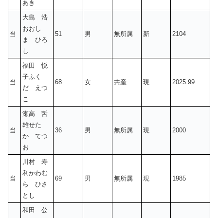
あき
大島 浩
おおし
当
51
男
無所属
新
2104
ま ひろ
し
福田 悦
子ふく
当
68
女
共産
現
2025.99
だ えつ
こ
瀬高 哲
雄せた
当
36
男
無所属
現
2000
か てつ
お
川村 寿
利かわむ
当
69
男
無所属
現
1985
ら ひさ
とし
和田 公