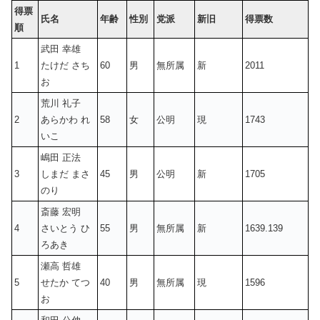
得票
氏名
年齢
性別
党派
新旧
得票数
順
武田 幸雄
1
たけだ さち
60
男
無所属
新
2011
お
荒川 礼子
2
あらかわ れ
58
女
公明
現
1743
いこ
嶋田 正法
3
しまだ まさ
45
男
公明
新
1705
のり
斎藤 宏明
4
さいとう ひ
55
男
無所属
新
1639.139
ろあき
瀬高 哲雄
5
せたか てつ
40
男
無所属
現
1596
お