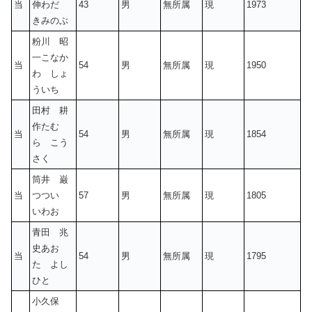
当
伸わだ
43
男
無所属
現
1973
きみのぶ
粉川 昭
一こなか
当
54
男
無所属
現
1950
わ しょ
ういち
田村 耕
作たむ
当
54
男
無所属
現
1854
ら こう
さく
筒井 巌
当
つつい
57
男
無所属
現
1805
いわお
青田 兆
史あお
当
54
男
無所属
現
1795
た よし
ひと
小久保