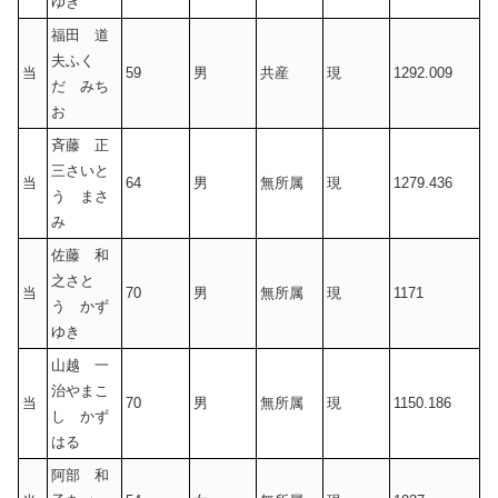
ゆき
福田 道
夫ふく
当
59
男
共産
現
1292.009
だ みち
お
斉藤 正
三さいと
当
64
男
無所属
現
1279.436
う まさ
み
佐藤 和
之さと
当
70
男
無所属
現
1171
う かず
ゆき
山越 一
治やまこ
当
70
男
無所属
現
1150.186
し かず
はる
阿部 和