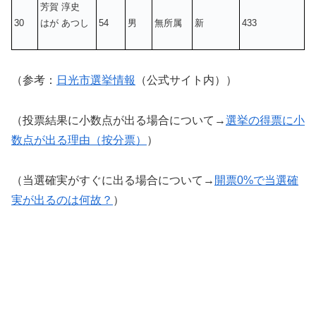
芳賀 淳史
30
はが あつし
54
男
無所属
新
433
（参考：
日光市選挙情報
（公式サイト内））
（投票結果に小数点が出る場合について→
選挙の得票に小
数点が出る理由（按分票）
）
（当選確実がすぐに出る場合について→
開票0%で当選確
実が出るのは何故？
）