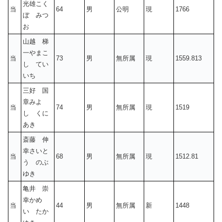
光雄こく
当
64
男
公明
現
1766
ぼ みつ
お
山越 梯
一やまこ
当
73
男
無所属
現
1559.813
し てい
いち
三好 国
章みよ
当
74
男
無所属
現
1519
し くに
あき
斎藤 伸
幸さいと
当
68
男
無所属
現
1512.81
う のぶ
ゆき
亀井 崇
幸かめ
当
44
男
無所属
新
1448
い たか