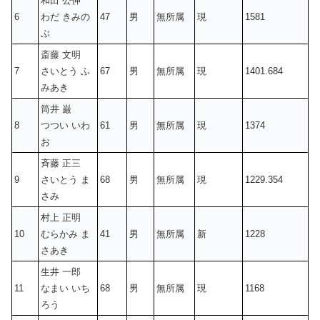
和田 公伸
6
わだ きみの
47
男
無所属
現
1581
ぶ
斎藤 文明
7
さいとう ふ
67
男
無所属
現
1401.684
みあき
筒井 巌
8
つつい いわ
61
男
無所属
現
1374
お
斉藤 正三
9
さいとう ま
68
男
無所属
現
1229.354
さみ
村上 正明
10
むらかみ ま
41
男
無所属
新
1228
さあき
生井 一郎
11
なまい いち
68
男
無所属
現
1168
ろう