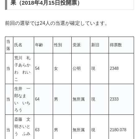
果（2018年4月15日投開票）
前回の選挙では24人の当選が確定しています。
当
氏名
年齢
性別
党派
新旧
得票数
落
荒川 礼
子あらか
当
54
女
公明
現
2348
わ れい
こ
生井 一
郎なま
当
64
男
無所属
現
2333
い いち
ろう
斎藤 文
明さいと
当
63
男
無所属
現
2180.078
う ふみ