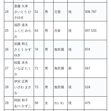
斎藤 久幸
24
さいとう ひ
51
男
立憲
現
938.797
さゆき
福田 道夫
25
ふくだ みち
63
男
共産
現
937.533
お
佐藤 和之
26
さとう かず
74
男
無所属
現
874
ゆき
稲葉 卓夫
27
いなば たく
71
男
無所属
新
567
お
伊沢 正男
28
いざわ まさ
73
男
無所属
現
524
お
阿部 和子
29
58
女
れいわ
現
475
あべ かずこ