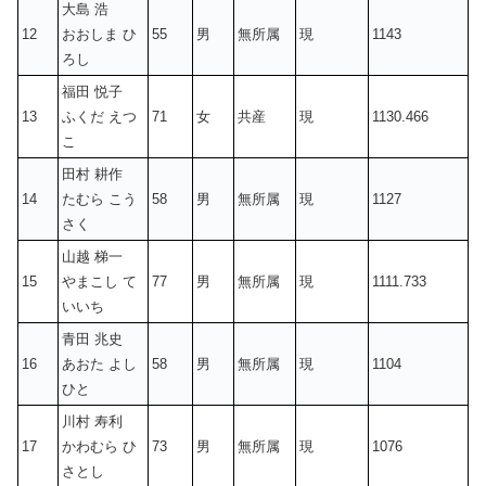
大島 浩
12
おおしま ひ
55
男
無所属
現
1143
ろし
福田 悦子
13
ふくだ えつ
71
女
共産
現
1130.466
こ
田村 耕作
14
たむら こう
58
男
無所属
現
1127
さく
山越 梯一
15
やまこし て
77
男
無所属
現
1111.733
いいち
青田 兆史
16
あおた よし
58
男
無所属
現
1104
ひと
川村 寿利
17
かわむら ひ
73
男
無所属
現
1076
さとし