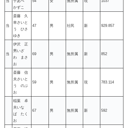
当
子あべ
54
女
無所属
現
1037
かずこ
斎藤 久
幸さいと
当
47
男
社民
新
929.857
う ひさ
ゆき
伊沢 正
男いざ
当
69
男
無所属
新
852
わ まさ
お
斎藤 信
夫さいと
59
男
無所属
現
783.114
う のぶ
お
稲葉 卓
夫いな
67
男
無所属
新
592
ば たく
お