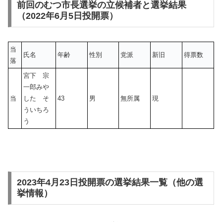
前回のむつ市長選挙の立候補者と選挙結果
（2022年6月5日投開票）
当
氏名
年齢
性別
党派
新旧
得票数
落
宮下 宗
一郎みや
当
した そ
43
男
無所属
現
ういちろ
う
2023年4月23日投開票の選挙結果一覧（他の選
挙情報）