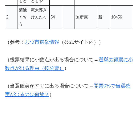
もと ともや
菊池 憲太郎き
2
くち けんたろ
54
無所属
新
10456
う
（参考：
むつ市選挙情報
（公式サイト内））
（投票結果に小数点が出る場合について→
選挙の得票に小
数点が出る理由（按分票）
）
（当選確実がすぐに出る場合について→
開票0%で当選確
実が出るのは何故？
）