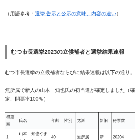
（用語参考：
選挙 告示と公示の意味、内容の違い
）
むつ市長選挙2023の立候補者と選挙結果速報
むつ市長選挙の立候補者ならびに結果速報は以下の通り。
無所属で新人の山本 知也氏の初当選が確定しました（確
定、開票率100％）
得票
氏名
年齢
性別
党派
新旧
得票数
順
山本 知也やま
1
40
無所属
新
20204