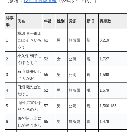
（参考：
茂原市選挙情報
（公式サイト内））
得票
氏名
年齢
性別
党派
新旧
得票数
順
横堀 喜一郎よ
1
こぼり きいち
61
男
無所属
新
3,219
ろう
小久保 朝子こ
2
52
女
公明
現
1,727
くぼ ともこ
石毛 隆夫いし
3
55
男
公明
現
1,598
げ たかお
田畑 毅たばた
4
52
男
無所属
現
1,579
たけし
山田 広宣やま
5
57
男
公明
現
1,566.183
だ ひろのぶ
西ケ谷 正士に
6
65
男
無所属
現
1,478
しがや まさし