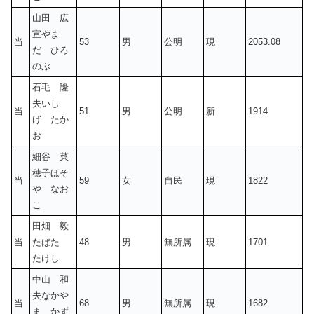
山田 広
宣やま
当
53
男
公明
現
2053.08
だ ひろ
のぶ
石毛 隆
夫いし
当
51
男
公明
新
1914
げ たか
お
細谷 菜
穂子ほそ
当
59
女
自民
現
1822
や なお
こ
田畑 毅
当
たばた
48
男
無所属
現
1701
たけし
中山 和
夫なかや
当
68
男
無所属
現
1682
ま かず