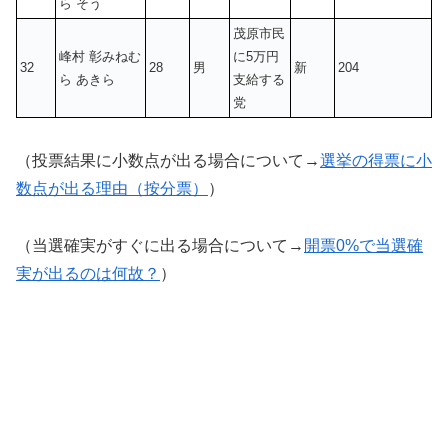
ら そう
茂原市民
峰村 彰みねむ
に5万円
32
28
男
新
204
ら あきら
支給する
党
（投票結果に小数点が出る場合について→
選挙の得票に小
数点が出る理由（按分票）
）
（当選確実がすぐに出る場合について→
開票0%で当選確
実が出るのは何故？
）