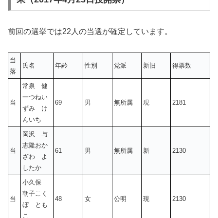
前回の選挙では22人の当選が確定しています。
当
氏名
年齢
性別
党派
新旧
得票数
落
常泉 健
一つねい
当
69
男
無所属
現
2181
ずみ け
んいち
岡沢 与
志隆おか
当
61
男
無所属
新
2130
ざわ よ
したか
小久保
朝子こく
当
48
女
公明
現
2130
ぼ とも
こ