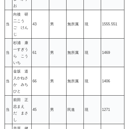
お
向後 研
二こう
当
43
男
無所属
現
1555.551
ご けん
じ
杉浦 康
一すぎう
当
61
男
無所属
現
1469
ら こう
いち
金坂 道
人かねさ
当
66
男
無所属
現
1406
か みち
ひと
前田 正
志まえ
当
45
男
民進
現
1271
だ まさ
し
市原 健