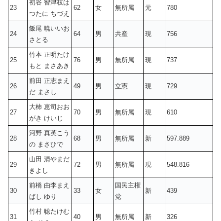
初谷 智津枝は
23
62
女
無所属
元
780
つたに ちづえ
飯尾 暁いいお
24
64
男
共産
現
756
さとる
竹本 正明たけ
25
76
男
無所属
現
737
もと まさあき
前田 正志まえ
26
49
男
立憲
現
729
だ まさし
大柿 恵司おお
27
70
男
無所属
現
610
がき けいじ
河野 真英こう
28
68
男
無所属
新
597.889
の まさひで
山田 清やまだ
29
72
男
無所属
現
548.816
きよし
前橋 由李まえ
国民主権
30
33
女
新
439
ばし ゆり
党
竹村 聡たけむ
31
40
男
無所属
新
326