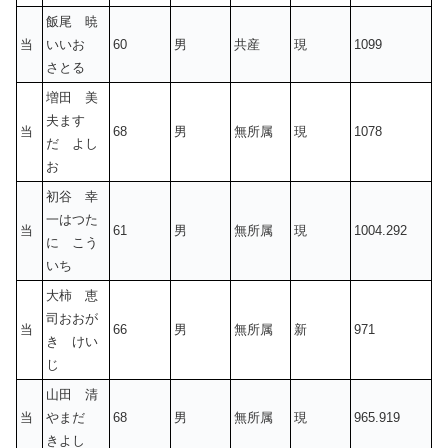
飯尾 暁
当
いいお
60
男
共産
現
1099
さとる
増田 美
夫ます
当
68
男
無所属
現
1078
だ よし
お
初谷 幸
一はつた
当
61
男
無所属
現
1004.292
に こう
いち
大柿 恵
司おおが
当
66
男
無所属
新
971
き けい
じ
山田 清
当
やまだ
68
男
無所属
現
965.919
きよし