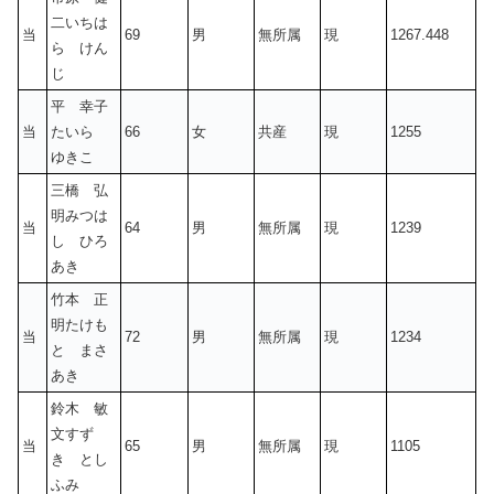
二いちは
当
69
男
無所属
現
1267.448
ら けん
じ
平 幸子
当
たいら
66
女
共産
現
1255
ゆきこ
三橋 弘
明みつは
当
64
男
無所属
現
1239
し ひろ
あき
竹本 正
明たけも
当
72
男
無所属
現
1234
と まさ
あき
鈴木 敏
文すず
当
65
男
無所属
現
1105
き とし
ふみ