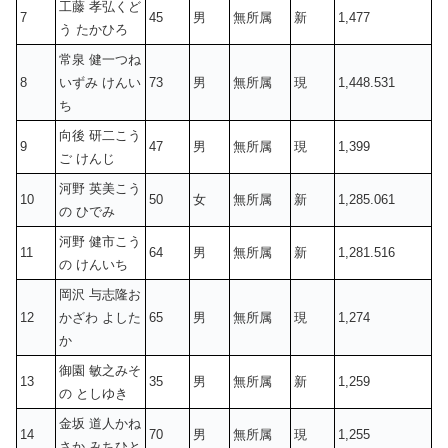
工藤 孝弘くど
7
45
男
無所属
新
1,477
う たかひろ
常泉 健一つね
8
いずみ けんい
73
男
無所属
現
1,448.531
ち
向後 研二こう
9
47
男
無所属
現
1,399
ご けんじ
河野 英美こう
10
50
女
無所属
新
1,285.061
の ひでみ
河野 健市こう
11
64
男
無所属
新
1,281.516
の けんいち
岡沢 与志隆お
12
かざわ よした
65
男
無所属
現
1,274
か
御園 敏之みそ
13
35
男
無所属
新
1,259
の としゆき
金坂 道人かね
14
70
男
無所属
現
1,255
さか みちひと