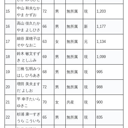
中山 和夫なか
15
72
男
無所属
現
1,203
やま かずお
高山 佳久たか
16
66
男
無所属
新
1,177
やま よしひさ
細谷 菜穂子ほ
17
63
女
無所属
元
1,134
そや なおこ
鈴木 敏文すず
18
69
男
無所属
現
1,099
き としふみ
三橋 弘明みつ
19
68
男
無所属
現
995
はし ひろあき
増田 美夫ます
20
72
男
無所属
現
988
だ よしお
平 幸子たいら
21
70
女
共産
現
900
ゆきこ
杉浦 康一すぎ
22
65
男
無所属
現
835
うら こういち