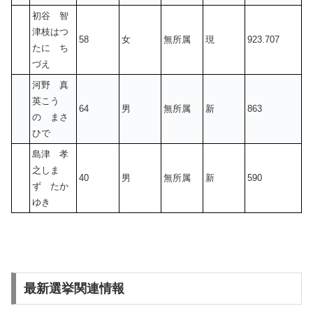
初谷 智
津枝はつ
58
女
無所属
現
923.707
たに ち
づえ
河野 真
英こう
64
男
無所属
新
863
の まさ
ひで
島津 孝
之しま
40
男
無所属
新
590
ず たか
ゆき
最新選挙関連情報