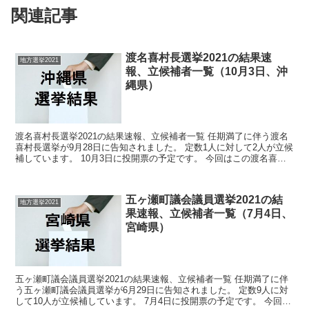
関連記事
渡名喜村長選挙2021の結果速
地方選挙2021
報、立候補者一覧（10月3日、沖
縄県）
渡名喜村長選挙2021の結果速報、立候補者一覧 任期満了に伴う渡名
喜村長選挙が9月28日に告知されました。 定数1人に対して2人が立候
補しています。 10月3日に投開票の予定です。 今回はこの渡名喜村
長選挙の関連情報になります。 選挙概...
五ヶ瀬町議会議員選挙2021の結
地方選挙2021
果速報、立候補者一覧（7月4日、
宮崎県）
五ヶ瀬町議会議員選挙2021の結果速報、立候補者一覧 任期満了に伴
う五ヶ瀬町議会議員選挙が6月29日に告知されました。 定数9人に対
して10人が立候補しています。 7月4日に投開票の予定です。 今回は