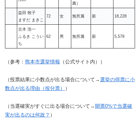
薦）
益田 牧子
72
女
無所属
新
18,228
ますだ まきこ
古木 浩一
ふるき こうい
62
男
無所属
新
5,579
ち
（参考：
熊本市選挙情報
（公式サイト内））
（投票結果に小数点が出る場合について→
選挙の得票に小
数点が出る理由（按分票）
）
（当選確実がすぐに出る場合について→
開票0%で当選確
実が出るのは何故？
）