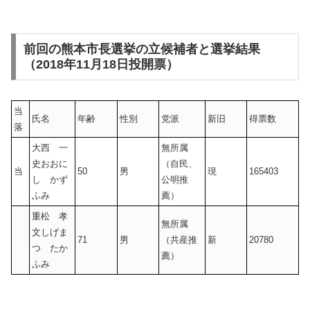
前回の熊本市長選挙の立候補者と選挙結果
（2018年11月18日投開票）
当
氏名
年齢
性別
党派
新旧
得票数
落
大西 一
無所属
史おおに
（自民、
当
50
男
現
165403
し かず
公明推
ふみ
薦）
重松 孝
無所属
文しげま
71
男
（共産推
新
20780
つ たか
薦）
ふみ