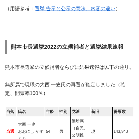
（用語参考：
選挙 告示と公示の意味、内容の違い
）
熊本市長選挙2022の立候補者と選挙結果速報
熊本市長選挙の立候補者ならびに結果速報は以下の通り。
無所属で現職の大西 一史氏の再選が確定しました（確
定、開票率100％）
当落
氏名
年齢
性別
党派
新旧
得票数
無所属
大西 一史
（自民、
当選
おおにし かず
54
男
現
143,943
公明推
ふみ