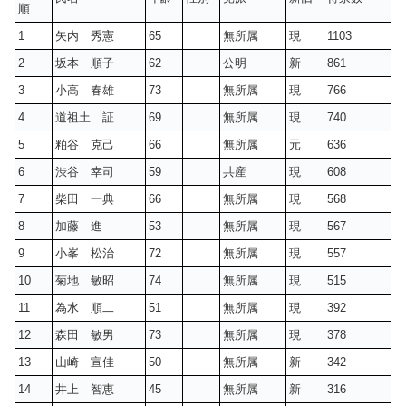
順
1
矢内 秀憲
65
無所属
現
1103
2
坂本 順子
62
公明
新
861
3
小高 春雄
73
無所属
現
766
4
道祖土 証
69
無所属
現
740
5
粕谷 克己
66
無所属
元
636
6
渋谷 幸司
59
共産
現
608
7
柴田 一典
66
無所属
現
568
8
加藤 進
53
無所属
現
567
9
小峯 松治
72
無所属
現
557
10
菊地 敏昭
74
無所属
現
515
11
為水 順二
51
無所属
現
392
12
森田 敏男
73
無所属
現
378
13
山崎 宣佳
50
無所属
新
342
14
井上 智恵
45
無所属
新
316