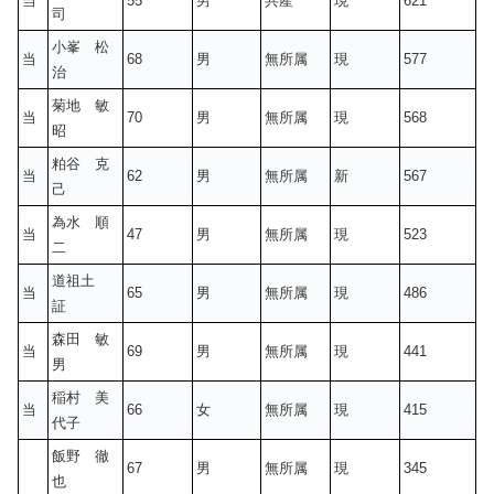
当
55
男
共産
現
621
司
小峯 松
当
68
男
無所属
現
577
治
菊地 敏
当
70
男
無所属
現
568
昭
粕谷 克
当
62
男
無所属
新
567
己
為水 順
当
47
男
無所属
現
523
二
道祖土
当
65
男
無所属
現
486
証
森田 敏
当
69
男
無所属
現
441
男
稲村 美
当
66
女
無所属
現
415
代子
飯野 徹
67
男
無所属
現
345
也