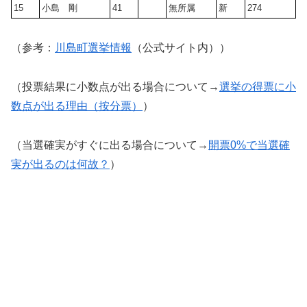
15
小島 剛
41
無所属
新
274
（参考：
川島町選挙情報
（公式サイト内））
（投票結果に小数点が出る場合について→
選挙の得票に小
数点が出る理由（按分票）
）
（当選確実がすぐに出る場合について→
開票0%で当選確
実が出るのは何故？
）