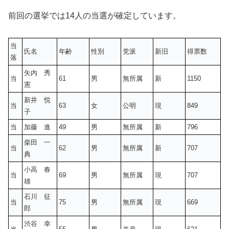
前回の選挙では14人の当選が確定しています。
当
氏名
年齢
性別
党派
新旧
得票数
落
矢内 秀
当
61
男
無所属
新
1150
憲
新井 悦
当
63
女
公明
現
849
子
当
加藤 進
49
男
無所属
新
796
柴田 一
当
62
男
無所属
新
707
典
小高 春
当
69
男
無所属
現
707
雄
石川 征
当
75
男
無所属
現
669
郎
渋谷 幸