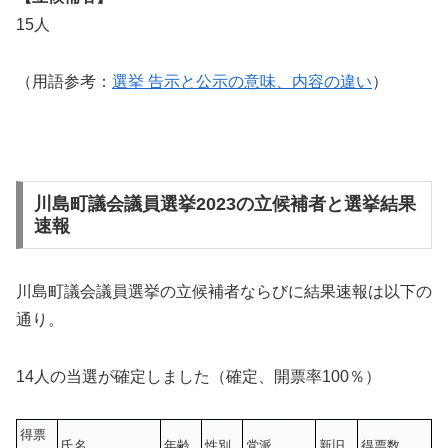
15人
（用語参考：
選挙 告示と公示の意味、内容の違い
）
川島町議会議員選挙2023の立候補者と選挙結果
速報
川島町議会議員選挙の立候補者ならびに結果速報は以下の
通り。
14人の当選が確定しました（確定、開票率100％）
得票
氏名
年齢
性別
党派
新旧
得票数