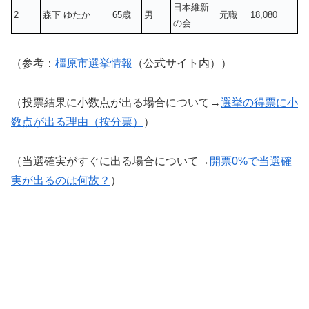
日本維新
2
森下 ゆたか
65歳
男
元職
18,080
の会
（参考：
橿原市選挙情報
（公式サイト内））
（投票結果に小数点が出る場合について→
選挙の得票に小
数点が出る理由（按分票）
）
（当選確実がすぐに出る場合について→
開票0%で当選確
実が出るのは何故？
）