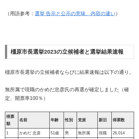
（用語参考：
選挙 告示と公示の意味、内容の違い
）
橿原市長選挙2023の立候補者と選挙結果速報
橿原市長選挙の立候補者ならびに結果速報は以下の通り。
無所属で現職のかめだ忠彦氏の再選が確定しました（確
定、開票率100％）
得票
名前
年齢
性別
党派
新旧
得票数
順
1
かめだ 忠彦
51歳
男
無所属
現職
26,014