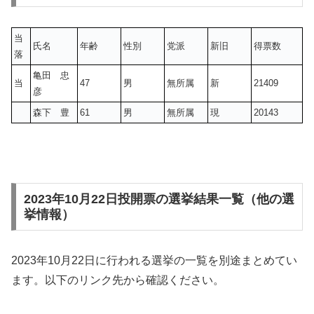
当
氏名
年齢
性別
党派
新旧
得票数
落
亀田 忠
当
47
男
無所属
新
21409
彦
森下 豊
61
男
無所属
現
20143
2023年10月22日投開票の選挙結果一覧（他の選
挙情報）
2023年10月22日に行われる選挙の一覧を別途まとめてい
ます。以下のリンク先から確認ください。