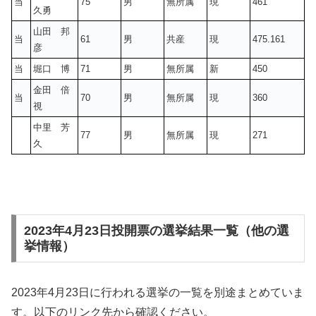
当
75
男
無所属
現
461
久勇
山田 邦
当
61
男
共産
現
475.161
彦
当
堀口 博
71
男
無所属
新
450
金田 倍
当
70
男
無所属
現
360
視
中里 芳
77
男
無所属
現
271
久
2023年4月23日投開票の選挙結果一覧（他の選
挙情報）
2023年4月23日に行われる選挙の一覧を別途まとめていま
す。以下のリンク先から確認ください。