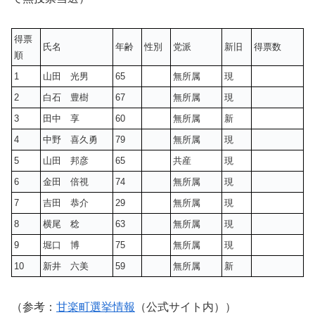
得票
氏名
年齢
性別
党派
新旧
得票数
順
1
山田 光男
65
無所属
現
2
白石 豊樹
67
無所属
現
3
田中 享
60
無所属
新
4
中野 喜久勇
79
無所属
現
5
山田 邦彦
65
共産
現
6
金田 倍視
74
無所属
現
7
吉田 恭介
29
無所属
現
8
横尾 稔
63
無所属
現
9
堀口 博
75
無所属
現
10
新井 六美
59
無所属
新
（参考：
甘楽町選挙情報
（公式サイト内））