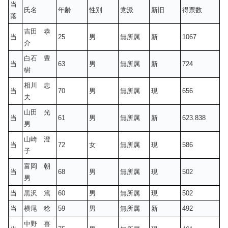
当
氏名
年齢
性別
党派
新旧
得票数
落
吉田 恭
当
25
男
無所属
新
1067
介
白石 豊
当
63
男
無所属
新
724
樹
相川 忠
当
70
男
無所属
現
656
夫
山田 光
当
61
男
無所属
新
623.838
男
山崎 澄
当
72
女
無所属
現
586
子
富岡 朝
当
68
男
無所属
現
502
男
当
黒沢 篤
60
男
無所属
現
502
当
横尾 稔
59
男
無所属
新
492
中野 喜