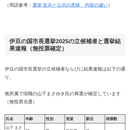
（用語参考：
選挙 告示と公示の意味、内容の違い
）
伊豆の国市長選挙2025の立候補者と選挙結
果速報（無投票確定）
伊豆の国市長選挙の立候補者ならびに結果速報は以下の通
り。
無所属で現職の山下まさゆき氏の再選が確定しています
（無投票当選）
氏名
年齢
性別
党派
新旧
得票数
山下 まさ