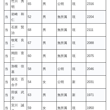
竹川 秀
当
65
男
公明
現
2316
明
岩崎 和
当
52
男
無所属
現
2204
仁
石原 賢
当
68
男
無所属
現
2111
治
牧尾 良
当
67
男
無所属
現
2088
二
岡田 育
当
60
男
無所属
現
2075
三
加根 佳
当
58
男
公明
現
2046
基
坂元 百
当
54
女
公明
新
2031
合子
田坂 武
当
63
男
無所属
新
1971
文
宮川 誠
当
59
女
無所属
現
1950