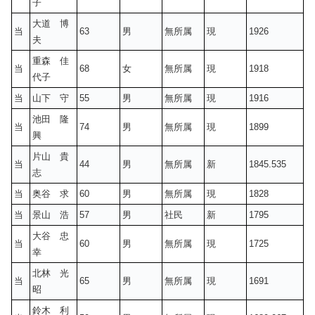
子
大道 博
当
63
男
無所属
現
1926
夫
重森 佳
当
68
女
無所属
現
1918
代子
当
山下 守
55
男
無所属
現
1916
池田 隆
当
74
男
無所属
現
1899
興
片山 貴
当
44
男
無所属
新
1845.535
志
当
奥谷 求
60
男
無所属
現
1828
当
景山 浩
57
男
社民
新
1795
大谷 忠
当
60
男
無所属
現
1725
幸
北林 光
当
65
男
無所属
現
1691
昭
鈴木 利