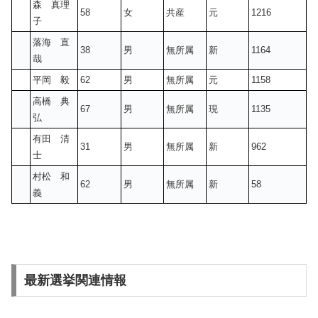
森 真理
58
女
共産
元
1216
子
落海 直
38
男
無所属
新
1164
哉
平岡 毅
62
男
無所属
元
1158
高橋 典
67
男
無所属
現
1135
弘
有田 清
31
男
無所属
新
962
士
村松 和
62
男
無所属
新
58
義
最新選挙関連情報