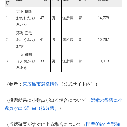
順
大下 博隆
1
おおした ひ
47
男
無所属
新
14,778
ろたか
落海 直哉
2
おちうみ な
41
男
無所属
新
10,267
おや
上岡 裕明
3
うえおか ひ
33
男
無所属
新
10,013
ろあき
（参考：
東広島市選挙情報
（公式サイト内））
（投票結果に小数点が出る場合について→
選挙の得票に小
数点が出る理由（按分票）
）
（当選確実がすぐに出る場合について→
開票0%で当選確