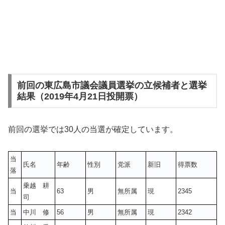
前回の東広島市議会議員選挙の立候補者と選挙
結果（2019年4月21日投開票）
前回の選挙では30人の当選が確定しています。
当
氏名
年齢
性別
党派
新旧
得票数
落
乗越 耕
当
63
男
無所属
現
2345
司
当
中川 修
56
男
無所属
現
2342