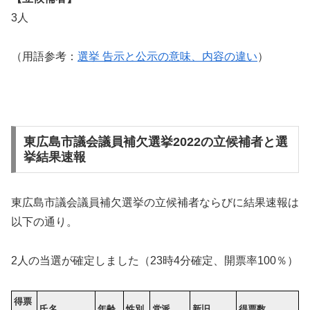
3人
（用語参考：
選挙 告示と公示の意味、内容の違い
）
東広島市議会議員補欠選挙2022の立候補者と選
挙結果速報
東広島市議会議員補欠選挙の立候補者ならびに結果速報は
以下の通り。
2人の当選が確定しました（23時4分確定、開票率100％）
得票
氏名
年齢
性別
党派
新旧
得票数