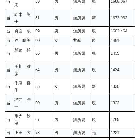
当
59
男
無所属
現
1689.067
宏
鈴木 英
当
31
男
無所属
新
1672.932
士
当
貞岩 敬
59
男
無所属
現
1602.464
当
谷 晴美
60
女
共産
現
1451
加藤 祥
当
66
男
無所属
現
1435
一
玉川 雅
当
64
男
無所属
現
1434
彦
牛尾 容
当
55
女
無所属
新
1330
子
坪井 浩
当
60
男
無所属
現
1323
一
重光 秋
当
67
男
無所属
現
1265
治
当
上田 広
73
男
無所属
元
1221