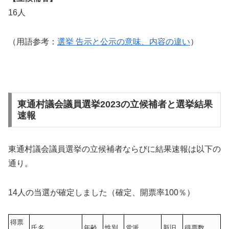
16人
（用語参考：
選挙 告示と公示の意味、内容の違い
）
東通村議会議員選挙2023の立候補者と選挙結果
速報
東通村議会議員選挙の立候補者ならびに結果速報は以下の
通り。
14人の当選が確定しました（確定、開票率100％）
得票
氏名
年齢
性別
党派
新旧
得票数