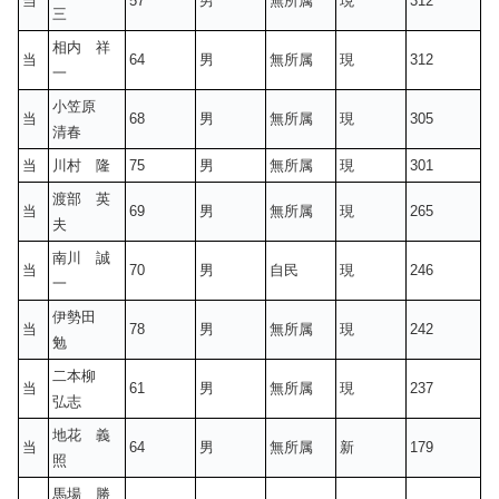
当
57
男
無所属
現
312
三
相内 祥
当
64
男
無所属
現
312
一
小笠原
当
68
男
無所属
現
305
清春
当
川村 隆
75
男
無所属
現
301
渡部 英
当
69
男
無所属
現
265
夫
南川 誠
当
70
男
自民
現
246
一
伊勢田
当
78
男
無所属
現
242
勉
二本柳
当
61
男
無所属
現
237
弘志
地花 義
当
64
男
無所属
新
179
照
馬場 勝