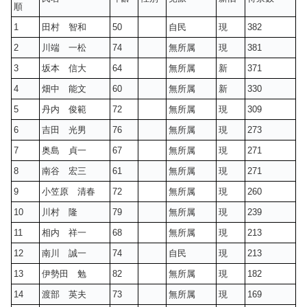
順
1
田村 智和
50
自民
現
382
2
川端 一松
74
無所属
現
381
3
坂本 信大
64
無所属
新
371
4
畑中 能文
60
無所属
新
330
5
丹内 俊範
72
無所属
現
309
6
吉田 光男
76
無所属
現
273
7
奥島 貞一
67
無所属
現
271
8
南谷 宏三
61
無所属
現
271
9
小笠原 清春
72
無所属
現
260
10
川村 隆
79
無所属
現
239
11
相内 祥一
68
無所属
現
213
12
南川 誠一
74
自民
現
213
13
伊勢田 勉
82
無所属
現
182
14
渡部 英夫
73
無所属
現
169