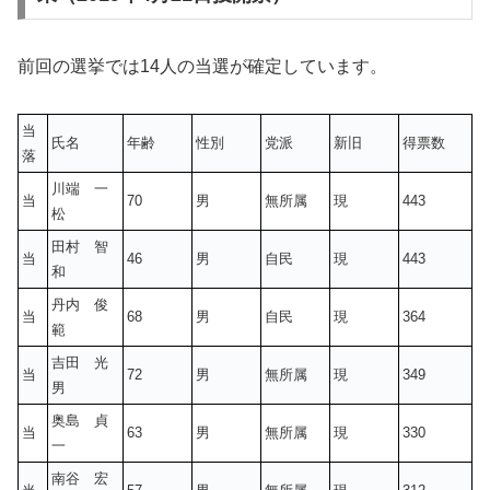
前回の選挙では14人の当選が確定しています。
当
氏名
年齢
性別
党派
新旧
得票数
落
川端 一
当
70
男
無所属
現
443
松
田村 智
当
46
男
自民
現
443
和
丹内 俊
当
68
男
自民
現
364
範
吉田 光
当
72
男
無所属
現
349
男
奥島 貞
当
63
男
無所属
現
330
一
南谷 宏