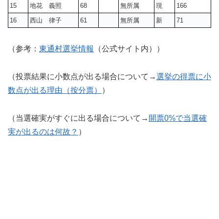
15
地花 義照
68
無所属
現
166
16
西山 律子
61
無所属
新
71
（参考：
東通村選挙情報
（公式サイト内））
（投票結果に小数点が出る場合について→
選挙の得票に小
数点が出る理由（按分票）
）
（当選確実がすぐに出る場合について→
開票0%で当選確
実が出るのは何故？
）