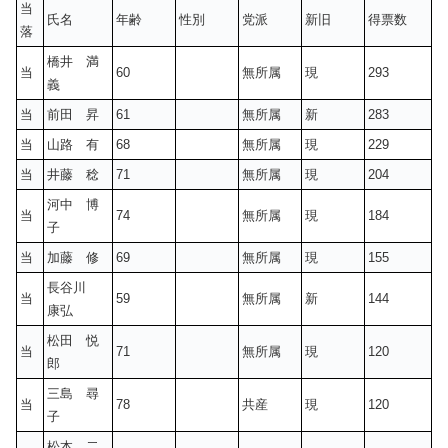
当
氏名
年齢
性別
党派
新旧
得票数
落
橋井 満
当
60
無所属
現
293
義
当
前田 昇
61
無所属
新
283
当
山路 有
68
無所属
現
229
当
井藤 稔
71
無所属
現
204
河中 博
当
74
無所属
現
184
子
当
加藤 修
69
無所属
現
155
長谷川
当
59
無所属
新
144
康弘
松田 悦
当
71
無所属
現
120
郎
三島 尋
当
78
共産
現
120
子
松本 二