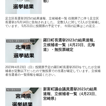
都）
足立区長選挙2023の結果速報、立候補者一覧 任期満了に伴う足立区
長選挙が5月14日に告知されました。 定数1人に対して2人が立候補し
ています。 5月21日に投開票の予定です。 今回の記事はこの足立区
長選挙の立候補者、選挙結果速報情報です。...
羅臼町長選挙2023の結果速報、
北海道の選挙の立候補者と結果速報一覧
立候補者一覧（4月23日、北海
道）・無投票確定
2023年4月23日（日）投開票予定の羅臼町長選挙2023をでしたが立候
補者が定数以下だったので無投票での当選が確定しています。立候補
者当選者の一覧情報を確認ください。
新富町議会議員選挙2023の結果
地方選挙2023
速報、立候補者一覧（4月23日、
宮崎県）