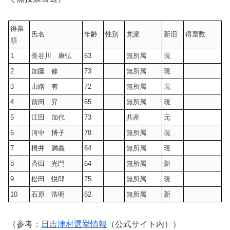
得票
氏名
年齢
性別
党派
新旧
得票数
順
1
長谷川 康弘
63
無所属
現
2
加藤 修
73
無所属
現
3
山路 有
72
無所属
現
4
前田 昇
65
無所属
現
5
江田 加代
73
共産
元
6
河中 博子
78
無所属
現
7
橋井 満義
64
無所属
現
8
斉田 光門
64
無所属
新
9
松田 悦郎
75
無所属
現
10
石原 浩明
62
無所属
新
（参考：
日吉津村選挙情報
（公式サイト内））