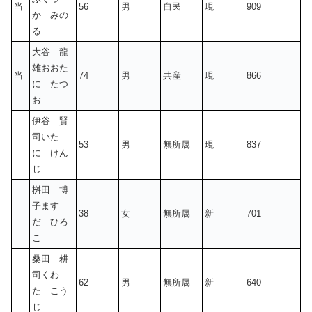
当
56
男
自民
現
909
か みの
る
大谷 龍
雄おおた
当
74
男
共産
現
866
に たつ
お
伊谷 賢
司いた
53
男
無所属
現
837
に けん
じ
桝田 博
子ます
38
女
無所属
新
701
だ ひろ
こ
桑田 耕
司くわ
62
男
無所属
新
640
た こう
じ