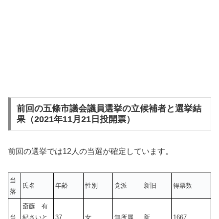
前回の五條市議会議員選挙の立候補者と選挙結
果（2021年11月21日投開票）
前回の選挙では12人の当選が確定しています。
当
氏名
年齢
性別
党派
新旧
得票数
落
斎藤 有
当
紀さいと
37
女
無所属
新
1667