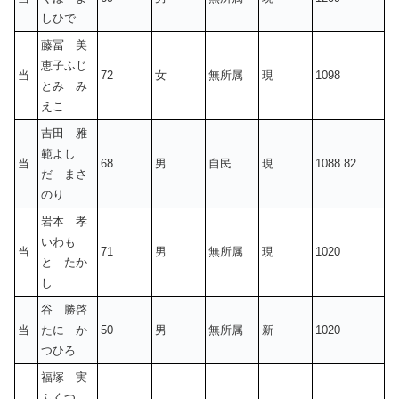
しひで
藤冨 美
恵子ふじ
当
72
女
無所属
現
1098
とみ み
えこ
吉田 雅
範よし
当
68
男
自民
現
1088.82
だ まさ
のり
岩本 孝
いわも
当
71
男
無所属
現
1020
と たか
し
谷 勝啓
当
たに か
50
男
無所属
新
1020
つひろ
福塚 実
ふくつ