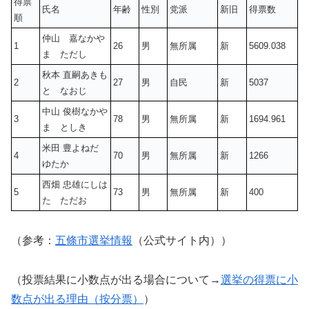
得票
氏名
年齢
性別
党派
新旧
得票数
順
仲山 嘉なかや
1
26
男
無所属
新
5609.038
ま ただし
秋本 直嗣あきも
2
27
男
自民
新
5037
と なおじ
中山 俊樹なかや
3
78
男
無所属
新
1694.961
ま としき
米田 豊よねだ
4
70
男
無所属
新
1266
ゆたか
西畑 忠雄にしは
5
73
男
無所属
新
400
た ただお
（参考：
五條市選挙情報
（公式サイト内））
（投票結果に小数点が出る場合について→
選挙の得票に小
数点が出る理由（按分票）
）