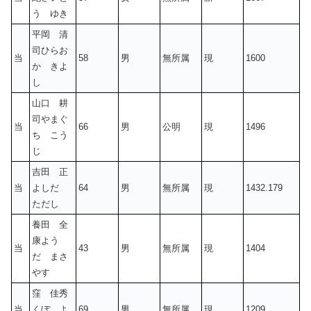
う ゆき
平岡 清
司ひらお
当
58
男
無所属
現
1600
か きよ
し
山口 耕
司やまぐ
当
66
男
公明
現
1496
ち こう
じ
吉田 正
当
よしだ
64
男
無所属
現
1432.179
ただし
養田 全
康よう
当
43
男
無所属
現
1404
だ まさ
やす
窪 佳秀
当
くぼ よ
69
男
無所属
現
1209