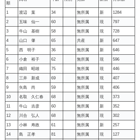
順
1
渡辺 葉
34
無所属
新
1284
2
五味 仙一
60
無所属
現
797
3
牛山 基樹
58
無所属
現
728
4
山口 肇
65
共産
新
647
5
西 明子
36
無所属
新
646
6
小倉 裕子
62
無所属
現
596
7
織田 昭雄
75
無所属
現
446
8
三井 新成
69
無所属
現
407
9
矢島 尚
59
無所属
現
406
10
名取 久仁春
68
無所属
現
373
11
牛山 吉彦
60
無所属
新
352
12
川合 弘人
68
無所属
現
302
13
小林 寿政
61
無所属
新
257
14
島 正孝
81
無所属
現
127