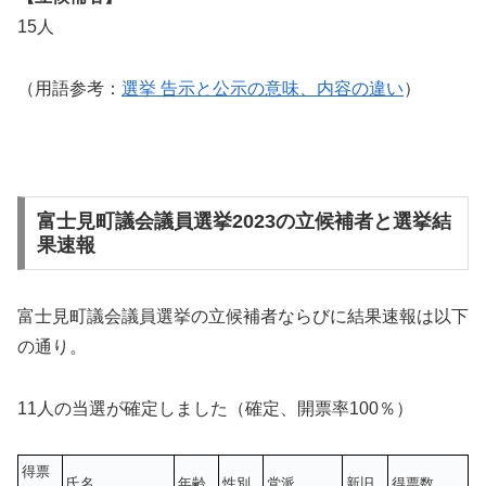
15人
（用語参考：
選挙 告示と公示の意味、内容の違い
）
富士見町議会議員選挙2023の立候補者と選挙結
果速報
富士見町議会議員選挙の立候補者ならびに結果速報は以下
の通り。
11人の当選が確定しました（確定、開票率100％）
得票
氏名
年齢
性別
党派
新旧
得票数