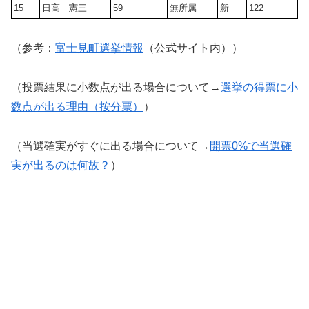
15
日高 憲三
59
無所属
新
122
（参考：
富士見町選挙情報
（公式サイト内））
（投票結果に小数点が出る場合について→
選挙の得票に小
数点が出る理由（按分票）
）
（当選確実がすぐに出る場合について→
開票0%で当選確
実が出るのは何故？
）