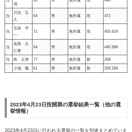
当
65
男
無所属
現
496
成
川合 弘
当
64
男
無所属
現
472
人
五味 平
当
71
男
無所属
現
455.624
一
名取 久
当
64
男
無所属
現
445.898
仁春
当
島 正孝
77
男
無所属
新
268
小池 隆
61
男
無所属
新
259.284
2023年4月23日投開票の選挙結果一覧（他の選
挙情報）
2023年4月23日に行われる選挙の一覧を別途まとめていま