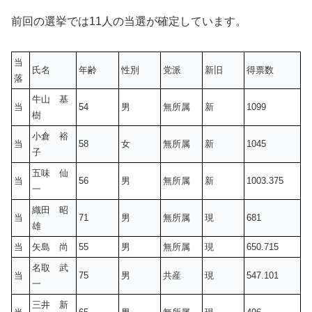
前回の選挙では11人の当選が確定しています。
当
氏名
年齢
性別
党派
新旧
得票数
落
牛山 基
当
54
男
無所属
新
1099
樹
小倉 裕
当
58
女
無所属
新
1045
子
五味 仙
当
56
男
無所属
新
1003.375
一
織田 昭
当
71
男
無所属
現
681
雄
当
矢島 尚
55
男
無所属
現
650.715
名取 武
当
75
男
共産
現
547.101
一
三井 新