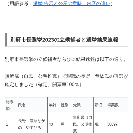
（用語参考：
選挙 告示と公示の意味、内容の違い
）
別府市長選挙2023の立候補者と選挙結果速報
別府市長選挙の立候補者ならびに結果速報は以下の通り。
無所属（自民、公明推薦）で現職の長野 恭紘氏の再選が
確定しました（確定、開票率100％）
得票
氏名
年齢
性別
党派
新旧
得票数
順
無所属（自
長野 恭紘なが
1
48
男
民、公明推
現
36697
の やすひろ
薦）