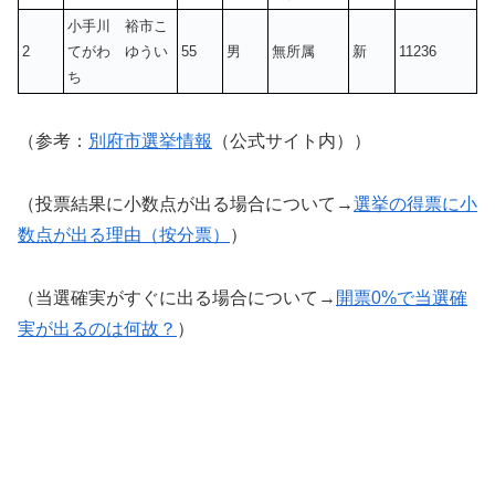
小手川 裕市こ
2
てがわ ゆうい
55
男
無所属
新
11236
ち
（参考：
別府市選挙情報
（公式サイト内））
（投票結果に小数点が出る場合について→
選挙の得票に小
数点が出る理由（按分票）
）
（当選確実がすぐに出る場合について→
開票0%で当選確
実が出るのは何故？
）