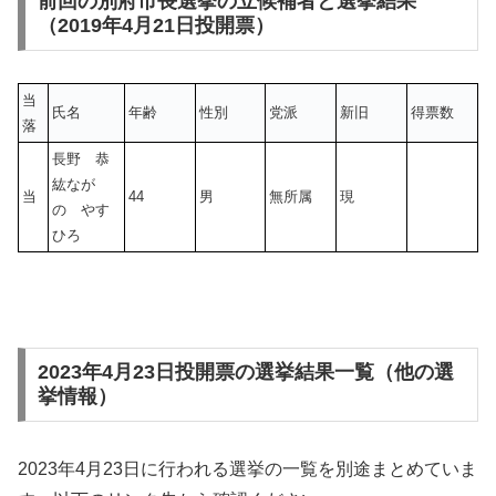
前回の別府市長選挙の立候補者と選挙結果
（2019年4月21日投開票）
当
氏名
年齢
性別
党派
新旧
得票数
落
長野 恭
紘なが
当
44
男
無所属
現
の やす
ひろ
2023年4月23日投開票の選挙結果一覧（他の選
挙情報）
2023年4月23日に行われる選挙の一覧を別途まとめていま