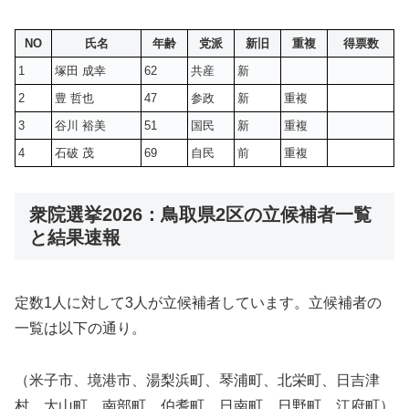
NO
氏名
年齢
党派
新旧
重複
得票数
1
塚田 成幸
62
共産
新
2
豊 哲也
47
参政
新
重複
3
谷川 裕美
51
国民
新
重複
4
石破 茂
69
自民
前
重複
衆院選挙2026：鳥取県2区の立候補者一覧
と結果速報
定数1人に対して3人が立候補者しています。立候補者の
一覧は以下の通り。
（米子市、境港市、湯梨浜町、琴浦町、北栄町、日吉津
村、大山町、南部町、伯耆町、日南町、日野町、江府町）