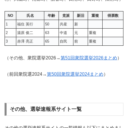
NO
氏名
年齢
党派
新旧
重複
得票数
1
福住 英行
50
共産
新
2
湯原 俊二
63
中道
元
重複
3
赤澤 亮正
65
自民
前
重複
（その他、衆院選挙2026→
第51回衆院選挙2026まとめ
）
（前回衆院選2024→
第50回衆院選挙2024まとめ
）
その他、選挙速報系サイト一覧
その他の選挙速報系サイトの一覧情報も以下にまとめまし