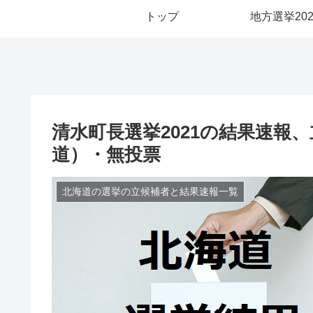
トップ
地方選挙202
清水町長選挙2021の結果速報、
道）・無投票
北海道の選挙の立候補者と結果速報一覧