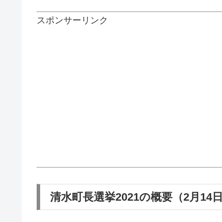
スポンサーリンク
清水町長選挙2021の概要（2月14