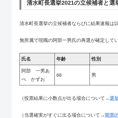
清水町長選挙2021の立候補者と選
清水町長選挙の立候補者ならびに結果速報は
無所属で現職の阿部一男氏の再選が確定して
氏名
年齢
性別
阿部 一男あ
68
男
べ かずお
（投票結果に小数点が出る場合について→
選
（当選確実がすぐに出る場合について→
開票