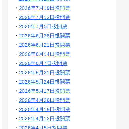
・
2026年7月19日投開票
・
2026年7月12日投開票
・
2026年7月5日投開票
・
2026年6月28日投開票
・
2026年6月21日投開票
・
2026年6月14日投開票
・
2026年6月7日投開票
・
2026年5月31日投開票
・
2026年5月24日投開票
・
2026年5月17日投開票
・
2026年4月26日投開票
・
2026年4月19日投開票
・
2026年4月12日投開票
・
2026年4月5日投開票