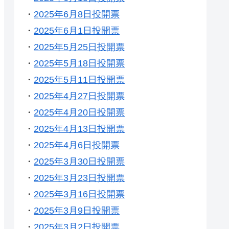
・
2025年6月8日投開票
・
2025年6月1日投開票
・
2025年5月25日投開票
・
2025年5月18日投開票
・
2025年5月11日投開票
・
2025年4月27日投開票
・
2025年4月20日投開票
・
2025年4月13日投開票
・
2025年4月6日投開票
・
2025年3月30日投開票
・
2025年3月23日投開票
・
2025年3月16日投開票
・
2025年3月9日投開票
・
2025年3月2日投開票