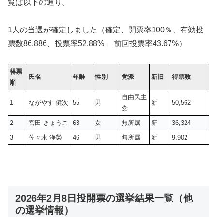
覧は以下の通り。
1人の当選が確定しました（確定、開票率100％、有効投
票数
86,886
、投票率52.88% 、前回投票率43.67%）
得票
氏名
年齢
性別
党派
新旧
得票数
順
自由民主
1
ながやす 健次
55
男
新
50,562
党
2
宮田 きょうこ
63
女
無所属
新
36,324
3
佐々木 浄榮
46
男
無所属
新
9,902
2026年2月8日投開票の選挙結果一覧（他
の選挙情報）