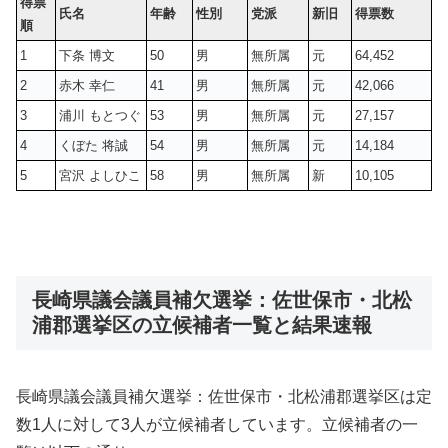
得票
氏名
年齢
性別
党派
新旧
得票数
順
1
下条 博文
50
男
無所属
元
64,452
2
赤木 幸仁
41
男
無所属
元
42,066
3
浦川 もとつぐ
53
男
無所属
元
27,157
4
くぼた 将誠
54
男
無所属
元
14,184
5
宮沢 よしひこ
58
男
無所属
新
10,105
長崎県議会議員補欠選挙：佐世保市・北松
浦郡選挙区の立候補者一覧と結果速報
長崎県議会議員補欠選挙：佐世保市・北松浦郡選挙区は定
数1人に対して3人が立候補者しています。立候補者の一