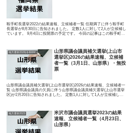
鞍手町長選挙2022の結果速報、立候補者一覧 任期満了に伴う鞍手町
長選挙が8月30日に告知されました。 定数1人に対して2人が立候補し
ています。 9月4日に投開票の予定です。 今回の記事はこの鞍手町長
選挙の立候補者、選挙結果速報情報です。 ...
山形県議会議員補欠選挙(上山市
地方選挙2026(令和8年)
選挙区)2026の結果速報、立候補
者一覧（3月1日、山形県）・無投
票
山形県議会議員補欠選挙(上山市選挙区)2026の結果速報、立候補者一
覧 山形県議会議員の欠員に伴う山形県議会議員補欠選挙(上山市選挙
区)が2月20日に告知されました。 定数1人に対して1人が立候補して
います。 3月1日に投開票の予定でしたが...
米沢市議会議員選挙2023の結果
地方選挙2023
速報、立候補者一覧（4月23日、
山形県）