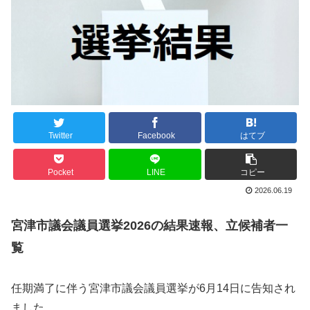
Twitter
Facebook
はてブ
Pocket
LINE
コピー
2026.06.19
宮津市議会議員選挙2026の結果速報、立候補者一
覧
任期満了に伴う宮津市議会議員選挙が6月14日に告知され
ました。