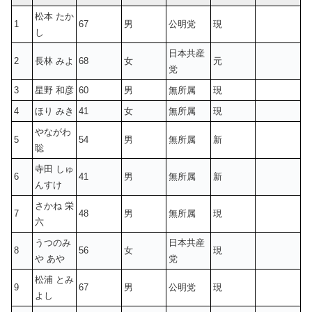
松本 たか
1
67
男
公明党
現
し
日本共産
2
長林 みよ
68
女
元
党
3
星野 和彦
60
男
無所属
現
4
ほり みき
41
女
無所属
現
やながわ
5
54
男
無所属
新
聡
寺田 しゅ
6
41
男
無所属
新
んすけ
さかね 栄
7
48
男
無所属
現
六
うつのみ
日本共産
8
56
女
現
や あや
党
松浦 とみ
9
67
男
公明党
現
よし