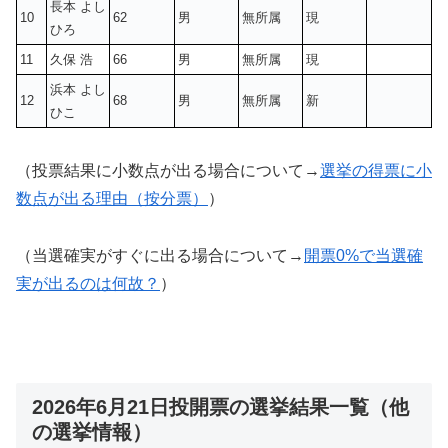
長本 よし
10
62
男
無所属
現
ひろ
11
久保 浩
66
男
無所属
現
浜本 よし
12
68
男
無所属
新
ひこ
（投票結果に小数点が出る場合について→
選挙の得票に小
数点が出る理由（按分票）
）
（当選確実がすぐに出る場合について→
開票0%で当選確
実が出るのは何故？
）
2026年6月21日投開票の選挙結果一覧（他
の選挙情報）