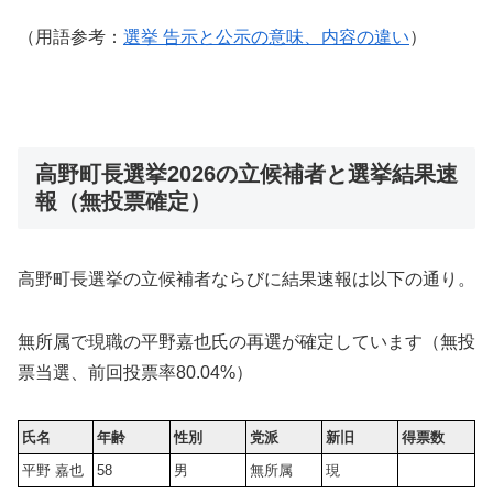
（用語参考：
選挙 告示と公示の意味、内容の違い
）
高野町長選挙2026の立候補者と選挙結果速
報（無投票確定）
高野町長選挙の立候補者ならびに結果速報は以下の通り。
無所属で現職の平野嘉也氏の再選が確定しています（無投
票当選、前回投票率80.04%）
氏名
年齢
性別
党派
新旧
得票数
平野 嘉也
58
男
無所属
現