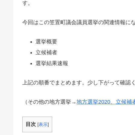
す。
今回はこの笠置町議会議員選挙の関連情報に
選挙概要
立候補者
選挙結果速報
上記の順番でまとめます。少し下がって確認
（その他の地方選挙→
地方選挙2020、立候
目次
[
表示
]