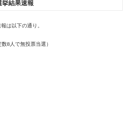
選挙結果速報
速報は以下の通り。
定数8人で無投票当選）