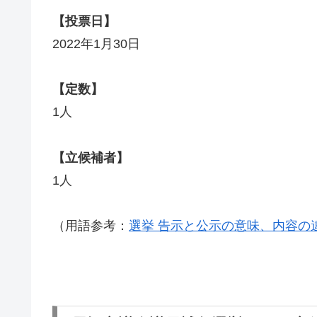
【投票日】
2022年1月30日
【定数】
1人
【立候補者】
1人
（用語参考：
選挙 告示と公示の意味、内容の