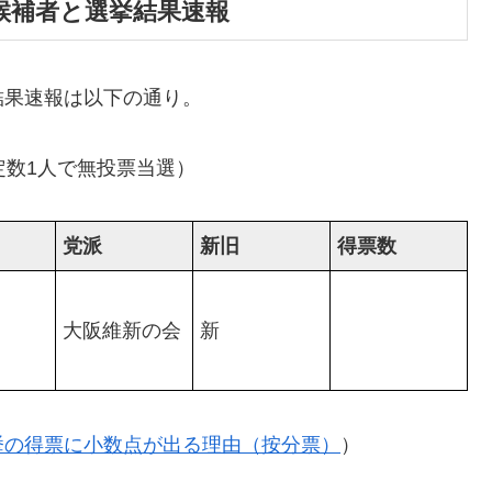
立候補者と選挙結果速報
結果速報は以下の通り。
定数1人で無投票当選）
党派
新旧
得票数
大阪維新の会
新
挙の得票に小数点が出る理由（按分票）
）