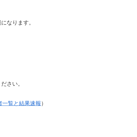
報になります。
ください。
補者一覧と結果速報
）