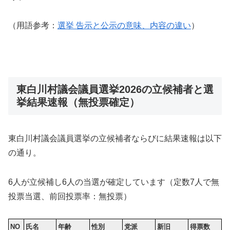
（用語参考：
選挙 告示と公示の意味、内容の違い
）
東白川村議会議員選挙2026の立候補者と選
挙結果速報（無投票確定）
東白川村議会議員選挙の立候補者ならびに結果速報は以下
の通り。
6人が立候補し6人の当選が確定しています（定数7人で無
投票当選、前回投票率：無投票）
NO
氏名
年齢
性別
党派
新旧
得票数