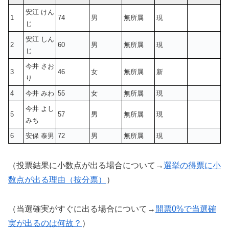
安江 けん
1
74
男
無所属
現
じ
安江 しん
2
60
男
無所属
現
じ
今井 さお
3
46
女
無所属
新
り
4
今井 みわ
55
女
無所属
現
今井 よし
5
57
男
無所属
現
みち
6
安保 泰男
72
男
無所属
現
（投票結果に小数点が出る場合について→
選挙の得票に小
数点が出る理由（按分票）
）
（当選確実がすぐに出る場合について→
開票0%で当選確
実が出るのは何故？
）