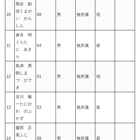
熊谷 勘
信くまが
10
69
男
無所属
現
い かん
しん
倉谷 明
くらた
11
64
男
無所属
新
に あき
ら
島津 秀
樹しま
12
61
男
無所属
現
づ ひで
き
谷川 暢
一たにが
13
53
男
無所属
新
わ のぶ
かず
藤田 正
美ふじ
14
69
男
無所属
新