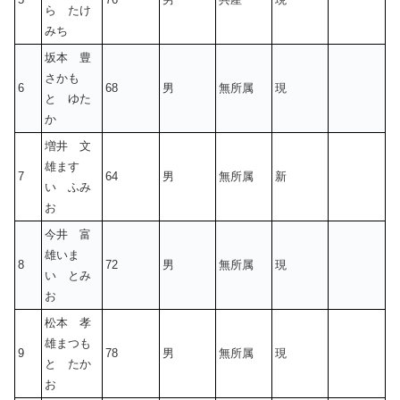
ら たけ
みち
坂本 豊
さかも
6
68
男
無所属
現
と ゆた
か
増井 文
雄ます
7
64
男
無所属
新
い ふみ
お
今井 富
雄いま
8
72
男
無所属
現
い とみ
お
松本 孝
雄まつも
9
78
男
無所属
現
と たか
お