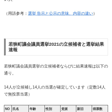
（用語参考：
選挙 告示と公示の意味、内容の違い
）
若狭町議会議員選挙2021の立候補者と選挙結果
速報
若狭町議会議員選挙の立候補者ならびに結果速報は以下の
通り。
14人が立候補し14人の当選が確定しています（定数14人
で無投票当選）
NO
氏名
年齢
性別
党派
新旧
得票数