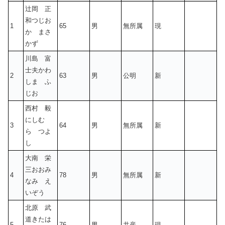
辻岡 正
和つじお
1
65
男
無所属
現
か まさ
かず
川島 富
士夫かわ
2
63
男
公明
新
しま ふ
じお
西村 毅
にしむ
3
64
男
無所属
新
ら つよ
し
大南 栄
三おおみ
4
78
男
無所属
新
なみ え
いぞう
北原 武
道きたは
5
76
男
共産
現