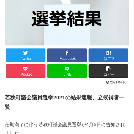
Twitter
Facebook
はてブ
Pocket
LINE
コピー
2021.04.10
若狭町議会議員選挙2021の結果速報、立候補者一
覧
任期満了に伴う若狭町議会議員選挙が4月6日に告知され
ました。