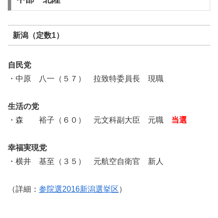
新潟（定数1）
自民党
・中原 八一（５７） 拉致特委員長 現職
生活の党
・森 裕子（６０） 元文科副大臣 元職
当選
幸福実現党
・横井 基至（３５） 元航空自衛官 新人
（詳細：
参院選2016新潟選挙区
）