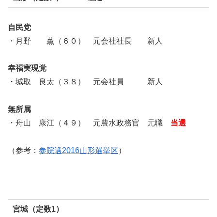
自民党
・月野 薫（６０） 元会社社長 新人
幸福実現党
・城取 良太（３８） 元会社員 新人
無所属
・舟山 康江（４９） 元農水政務官 元職
当選
（参考：
参院選2016山形選挙区
）
宮城（定数1）