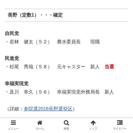
長野（定数1）・・・確定
自民党
・若林 健太（５２） 農水委員長 現職
民進党
・杉尾 秀哉（５８） 元キャスター 新人
当選
幸福実現党
・及川 幸久（５６） 幸福実現党外務局長 新人
（詳細：
参院選2016長野選挙区
）
メニュー
ホーム
検索
トップ
サイドバー