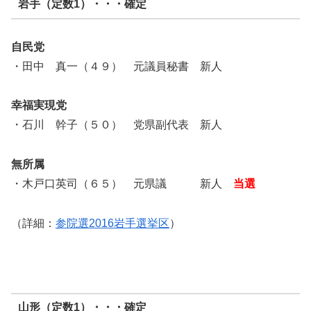
岩手（定数1）・・・確定
自民党
・田中 真一（４９） 元議員秘書 新人
幸福実現党
・石川 幹子（５０） 党県副代表 新人
無所属
・木戸口英司（６５） 元県議 新人
当選
（詳細：
参院選2016岩手選挙区
）
山形（定数1）・・・確定