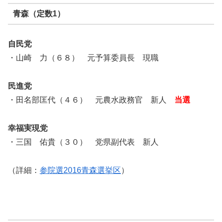
青森（定数1）
自民党
・山崎 力（６８） 元予算委員長 現職
民進党
・田名部匡代（４６） 元農水政務官 新人
当選
幸福実現党
・三国 佑貴（３０） 党県副代表 新人
（詳細：
参院選2016青森選挙区
）