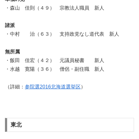
・森山 佳則（４９） 宗教法人職員 新人
諸派
・中村 治（６３） 支持政党なし道代表 新人
無所属
・飯田 佳宏（４２） 元議員秘書 新人
・水越 寛陽（３６） 僧侶・副住職 新人
（詳細：
参院選2016北海道選挙区
）
東北